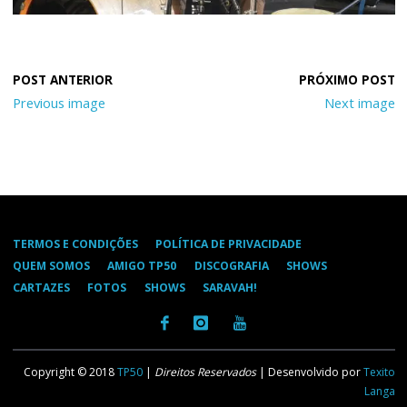
Previous image
Next image
TERMOS E CONDIÇÕES
POLÍTICA DE PRIVACIDADE
QUEM SOMOS
AMIGO TP50
DISCOGRAFIA
SHOWS
CARTAZES
FOTOS
SHOWS
SARAVAH!
Copyright © 2018
TP50
|
Direitos Reservados
| Desenvolvido por
Texito
Langa