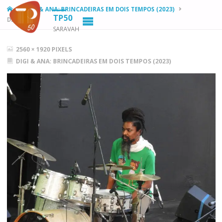
HOME
DIGI & ANA: BRINCADEIRAS EM DOIS TEMPOS (2023)
TP50
DSCN3914
SARAVAH
FULL
2560 × 1920
PIXELS
SIZE
DIGI & ANA: BRINCADEIRAS EM DOIS TEMPOS (2023)