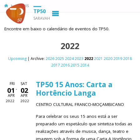
HOME
SHOWS
TP50
SARAVAH
Encontre em baixo o calendário de eventos do TP50.
2022
Upcoming
| Archive:
2026
2025
2024
2023
2022
2021
2020
2019
2018
2017
2016
2015
2014
TP50 15 Anos: Carta a
FRI
SAT
01
02
Hortêncio Langa
APR
APR
2022
2022
CENTRO CULTURAL FRANCO-MOÇAMBICANO
Para celebrar os seus 15 anos está a ser
preparado um espetáculo que sintetiza todas as
realizações através de musica, dança, teatro e
imagem sob a forma de uma Carta A Hortêncio