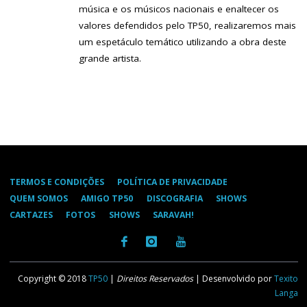
música e os músicos nacionais e enaltecer os
valores defendidos pelo TP50, realizaremos mais
um espetáculo temático utilizando a obra deste
grande artista.
TERMOS E CONDIÇÕES
POLÍTICA DE PRIVACIDADE
QUEM SOMOS
AMIGO TP50
DISCOGRAFIA
SHOWS
CARTAZES
FOTOS
SHOWS
SARAVAH!
Copyright © 2018
TP50
|
Direitos Reservados
| Desenvolvido por
Texito
Langa