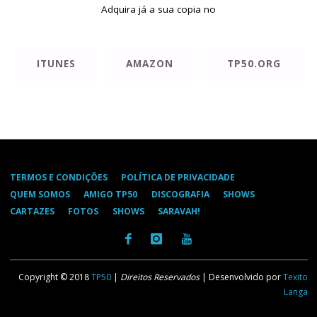
Adquira já a sua copia no
ITUNES
AMAZON
TP50.ORG
TERMOS E CONDIÇÕES
POLÍTICA DE PRIVACIDADE
QUEM SOMOS
AMIGO TP50
DISCOGRAFIA
SHOWS
CARTAZES
FOTOS
SHOWS
SARAVAH!
Copyright © 2018
TP50
|
Direitos Reservados
| Desenvolvido por
Texito
Langa