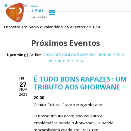
HOME
SHOWS
TP50
SARAVAH
Encontre em baixo o calendário de eventos do TP50.
Próximos Eventos
Upcoming
| Archive:
2026
2025
2024
2023
2022
2021
2020
2019
2018
2017
2016
2015
2014
É TUDO BONS RAPAZES : UM
FRI
27
TRIBUTO AOS GHORWANE
NOV
2026
20:00
Centro Cultural Franco Moçambicano
O nosso tributo deste ano vai para a
emblemática banda “Ghorwane” – a banda
moçambicana criada em 1983. Um