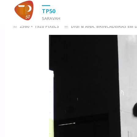
HOME
DIGI & ANA: BRINCADEIRAS EM DOIS TEMPOS (2023)
D
TP50
SARAVAH
FULL
2560 × 1920
PIXELS
DIGI & ANA: BRINCADEIRAS EM 
SIZE