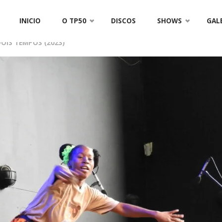
SCN3942
Skip
INICIO
O TP50
DISCOS
SHOWS
GAL
to
DOIS TEMPOS (2023)
content