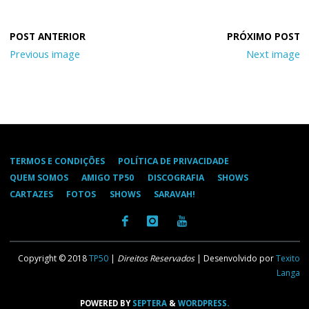
Previous image
Next image
TERMOS E CONDIÇÕES
POLÍTICA DE PRIVACIDADE
QUEM SOMOS
AMIGO TP50
DISCOGRAFIA
SHOWS
CARTAZES
FOTOS
SHOWS
SARAVAH!
Copyright © 2018
TP50
|
Direitos Reservados
| Desenvolvido por
Texito
Langa
POWERED BY
SEPTERA
&
WORDPRESS.