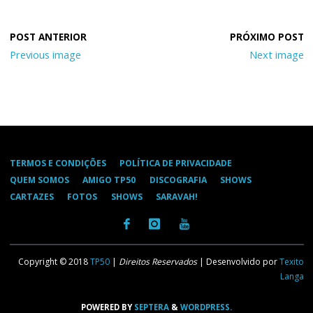
Previous image
Next image
TERMOS E CONDIÇÕES
POLÍTICA DE PRIVACIDADE
QUEM SOMOS
AMIGO TP50
DISCOGRAFIA
SHOWS
CARTAZES
FOTOS
SHOWS
SARAVAH!
Copyright © 2018
TP50
|
Direitos Reservados
| Desenvolvido por
Texito
Langa
POWERED BY
SEPTERA
&
WORDPRESS.