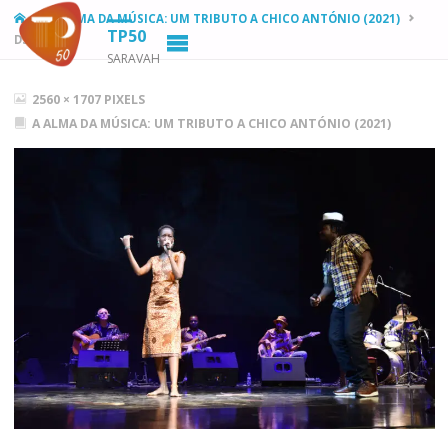
HOME
A ALMA DA MÚSICA: UM TRIBUTO A CHICO ANTÓNIO (2021)
TP50
DSC_2197
SARAVAH
FULL
2560 × 1707
PIXELS
SIZE
A ALMA DA MÚSICA: UM TRIBUTO A CHICO ANTÓNIO (2021)