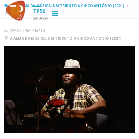
HOME
A ALMA DA MÚSICA: UM TRIBUTO A CHICO ANTÓNIO (2021)
TP50
DSC_2328
SARAVAH
FULL
2560 × 1709
PIXELS
SIZE
A ALMA DA MÚSICA: UM TRIBUTO A CHICO ANTÓNIO (2021)