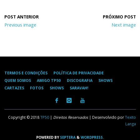
Previous image
Next image
TERMOS E CONDIÇÕES
POLÍTICA DE PRIVACIDADE
QUEM SOMOS
AMIGO TP50
DISCOGRAFIA
SHOWS
CARTAZES
FOTOS
SHOWS
SARAVAH!
Copyright © 2018
TP50
|
Direitos Reservados
| Desenvolvido por
Texito
Langa
POWERED BY
SEPTERA
&
WORDPRESS.