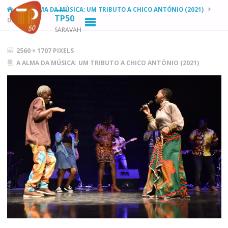
HOME
A ALMA DA MÚSICA: UM TRIBUTO A CHICO ANTÓNIO (2021)
TP50
DSC_2632
SARAVAH
FULL
2560 × 1707
PIXELS
SIZE
A ALMA DA MÚSICA: UM TRIBUTO A CHICO ANTÓNIO (2021)