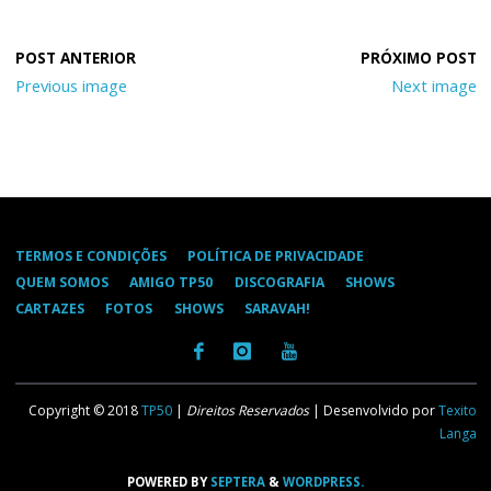
Previous image
Next image
TERMOS E CONDIÇÕES
POLÍTICA DE PRIVACIDADE
QUEM SOMOS
AMIGO TP50
DISCOGRAFIA
SHOWS
CARTAZES
FOTOS
SHOWS
SARAVAH!
Copyright © 2018
TP50
|
Direitos Reservados
| Desenvolvido por
Texito
Langa
POWERED BY
SEPTERA
&
WORDPRESS.