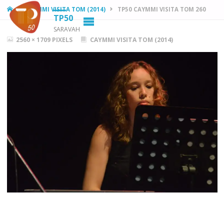
HOME
CAYMMI VISITA TOM (2014)
TP50 CAYMMI VISITA TOM 260
TP50
SARAVAH
FULL
2560 × 1709
PIXELS
CAYMMI VISITA TOM (2014)
SIZE