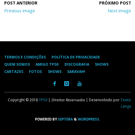
Previous image
Next image
TERMOS E CONDIÇÕES
POLÍTICA DE PRIVACIDADE
QUEM SOMOS
AMIGO TP50
DISCOGRAFIA
SHOWS
CARTAZES
FOTOS
SHOWS
SARAVAH!
Copyright © 2018
TP50
|
Direitos Reservados
| Desenvolvido por
Texito
Langa
POWERED BY
SEPTERA
&
WORDPRESS.