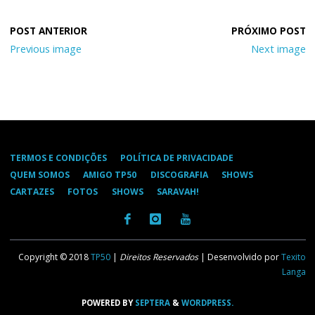
Previous image
Next image
TERMOS E CONDIÇÕES
POLÍTICA DE PRIVACIDADE
QUEM SOMOS
AMIGO TP50
DISCOGRAFIA
SHOWS
CARTAZES
FOTOS
SHOWS
SARAVAH!
Copyright © 2018
TP50
|
Direitos Reservados
| Desenvolvido por
Texito
Langa
POWERED BY
SEPTERA
&
WORDPRESS.