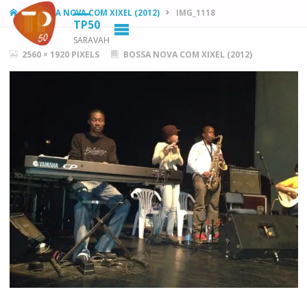
HOME
BOSSA NOVA COM XIXEL (2012)
IMG_1118
TP50
SARAVAH
FULL
2560 × 1920
PIXELS
BOSSA NOVA COM XIXEL (2012)
SIZE