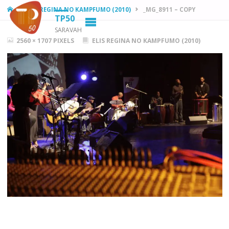
HOME
ELIS REGINA NO KAMPFUMO (2010)
_MG_8911 – COPY
TP50
SARAVAH
FULL
2560 × 1707
PIXELS
ELIS REGINA NO KAMPFUMO (2010)
SIZE