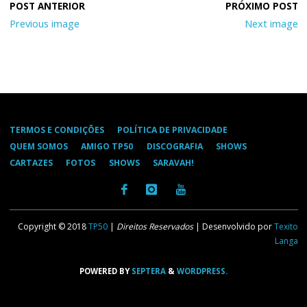
Previous image
Next image
TERMOS E CONDIÇÕES
POLÍTICA DE PRIVACIDADE
QUEM SOMOS
AMIGO TP50
DISCOGRAFIA
SHOWS
CARTAZES
FOTOS
SHOWS
SARAVAH!
Copyright © 2018
TP50
|
Direitos Reservados
| Desenvolvido por
Texito
Langa
POWERED BY
SEPTERA
&
WORDPRESS.