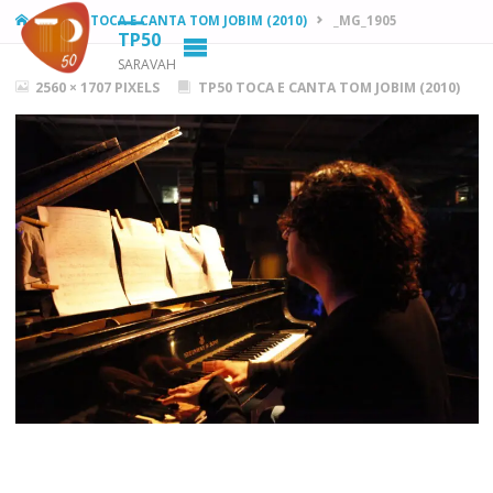
HOME
TP50 TOCA E CANTA TOM JOBIM (2010)
_MG_1905
TP50
SARAVAH
FULL
2560 × 1707
PIXELS
TP50 TOCA E CANTA TOM JOBIM (2010)
SIZE