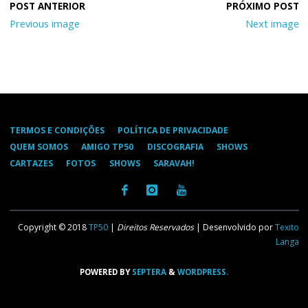
Previous image
Next image
TERMOS E CONDIÇÕES
POLÍTICA DE PRIVACIDADE
QUEM SOMOS
AMIGO TP50
DISCOGRAFIA
SHOWS
CARTAZES
FOTOS
SHOWS
SARAVAH!
Copyright © 2018
TP50
|
Direitos Reservados
| Desenvolvido por
Texito
Langa
POWERED BY
SEPTERA
&
WORDPRESS.