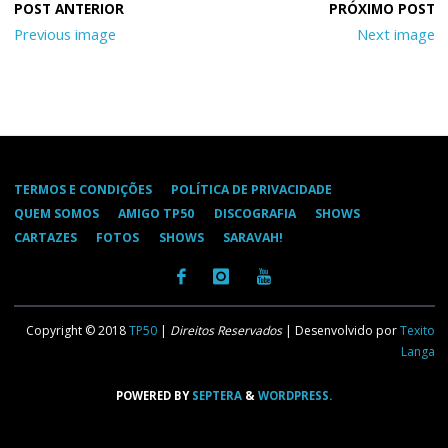
Previous image
Next image
TERMOS E CONDIÇÕES
POLÍTICA DE PRIVACIDADE
QUEM SOMOS
AMIGO TP50
DISCOGRAFIA
SHOWS
CARTAZES
FOTOS
SHOWS
SARAVAH!
Copyright © 2018
TP50
|
Direitos Reservados
| Desenvolvido por
Texito
Langa
POWERED BY
SEPTERA
&
WORDPRESS.