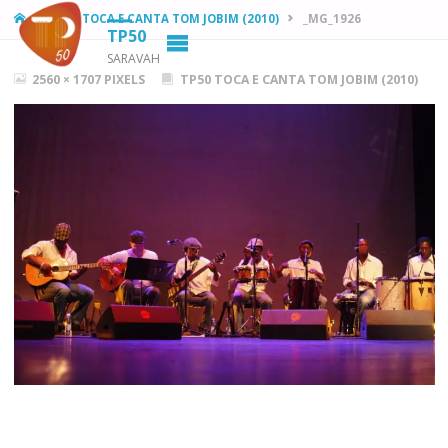
HOME
TP50 TOCA E CANTA TOM JOBIM (2010)
_MG_1926
TP50
SARAVAH
FULL
2560 × 1707
PIXELS
TP50 TOCA E CANTA TOM JOBIM (2010)
SIZE