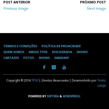
Previous image
Next image
TERMOS E CONDIÇÕES
POLÍTICA DE PRIVACIDADE
QUEM SOMOS
AMIGO TP50
DISCOGRAFIA
SHOWS
CARTAZES
FOTOS
SHOWS
SARAVAH!
Copyright © 2018
TP50
|
Direitos Reservados
| Desenvolvido por
Texito
Langa
POWERED BY
SEPTERA
&
WORDPRESS.