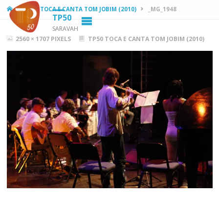
HOME
TP50 TOCA E CANTA TOM JOBIM (2010)
_MG_1948
TP50
SARAVAH
FULL
2560 × 1707
PIXELS
TP50 TOCA E CANTA TOM JOBIM (2010)
SIZE