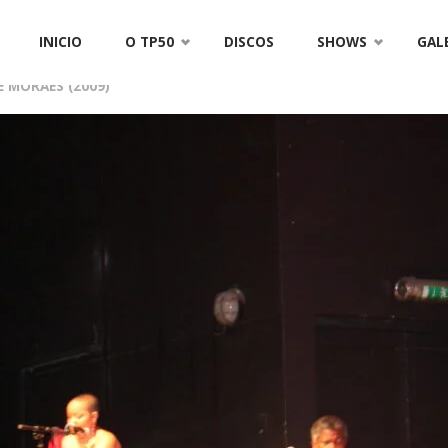
175
Skip
INICIO
O TP50
DISCOS
SHOWS
GAL
to
E MORAES (2009)
content