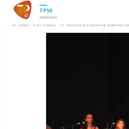
HOME
MÚSICA E POESIA DE VÍNICIUS DE MORAES (2009)
IMG_7
TP50
SARAVAH
FULL
2560 × 1707
PIXELS
MÚSICA E POESIA DE VÍNICIUS D
SIZE