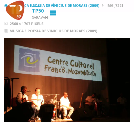
HOME
MÚSICA E POESIA DE VÍNICIUS DE MORAES (2009)
IMG_7221
TP50
SARAVAH
FULL
2560 × 1707
PIXELS
SIZE
MÚSICA E POESIA DE VÍNICIUS DE MORAES (2009)