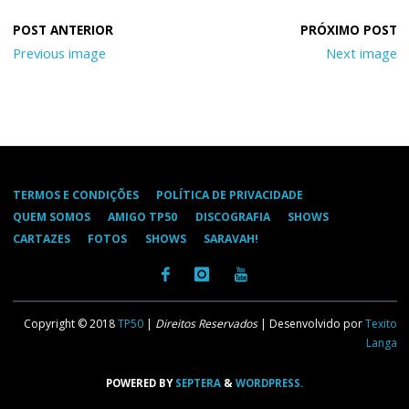
Previous image
Next image
TERMOS E CONDIÇÕES
POLÍTICA DE PRIVACIDADE
QUEM SOMOS
AMIGO TP50
DISCOGRAFIA
SHOWS
CARTAZES
FOTOS
SHOWS
SARAVAH!
Copyright © 2018
TP50
|
Direitos Reservados
| Desenvolvido por
Texito
Langa
POWERED BY
SEPTERA
&
WORDPRESS.