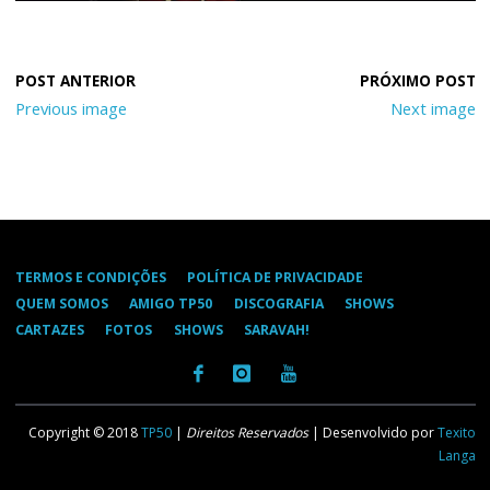
Previous image
Next image
TERMOS E CONDIÇÕES
POLÍTICA DE PRIVACIDADE
QUEM SOMOS
AMIGO TP50
DISCOGRAFIA
SHOWS
CARTAZES
FOTOS
SHOWS
SARAVAH!
Copyright © 2018
TP50
|
Direitos Reservados
| Desenvolvido por
Texito
Langa