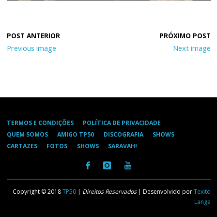
Previous image
Next image
TERMOS E CONDIÇÕES
POLÍTICA DE PRIVACIDADE
QUEM SOMOS
AMIGO TP50
DISCOGRAFIA
SHOWS
CARTAZES
FOTOS
SHOWS
SARAVAH!
Copyright © 2018
TP50
|
Direitos Reservados
| Desenvolvido por
Texito
Langa