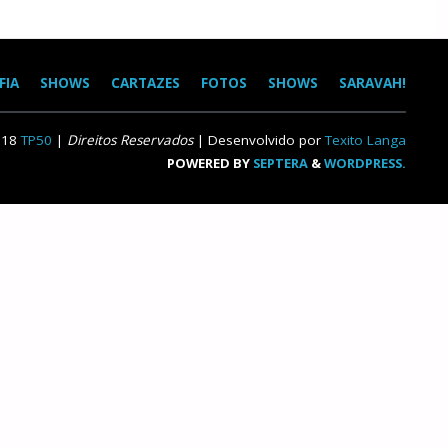
FIA
SHOWS
CARTAZES
FOTOS
SHOWS
SARAVAH!
018
TP50
|
Direitos Reservados
| Desenvolvido por
Texito Langa
POWERED BY
SEPTERA
&
WORDPRESS.