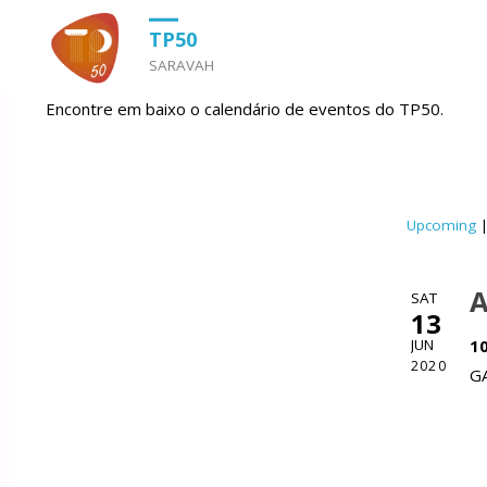
HOME
SHOWS
TP50
SARAVAH
Encontre em baixo o calendário de eventos do TP50.
Upcoming
|
A
SAT
13
JUN
1
2020
G