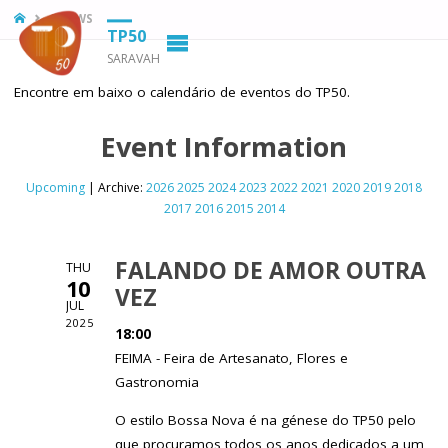
HOME
SHOWS
TP50
SARAVAH
Encontre em baixo o calendário de eventos do TP50.
Event Information
Upcoming
| Archive:
2026
2025
2024
2023
2022
2021
2020
2019
2018
2017
2016
2015
2014
FALANDO DE AMOR OUTRA
THU
10
VEZ
JUL
2025
18:00
FEIMA - Feira de Artesanato, Flores e
Gastronomia
O estilo Bossa Nova é na génese do TP50 pelo
que procuramos todos os anos dedicados a um