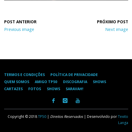
Previous image
Next image
TERMOS E CONDIÇÕES
POLÍTICA DE PRIVACIDADE
QUEM SOMOS
AMIGO TP50
DISCOGRAFIA
SHOWS
CARTAZES
FOTOS
SHOWS
SARAVAH!
Copyright © 2018
TP50
|
Direitos Reservados
| Desenvolvido por
Texito
Langa