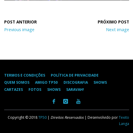
Previous image
Next image
TERMOS E CONDIÇÕES
POLÍTICA DE PRIVACIDADE
QUEM SOMOS
AMIGO TP50
DISCOGRAFIA
SHOWS
CARTAZES
FOTOS
SHOWS
SARAVAH!
Copyright © 2018
TP50
|
Direitos Reservados
| Desenvolvido por
Texito
Langa