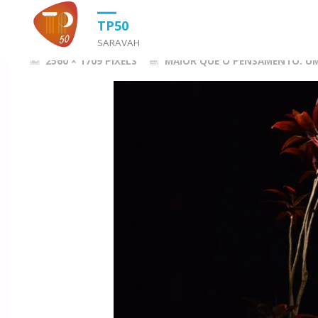
HOME
MAIOR QUE O PENSAMENTO: UM TRIBUTO A ZECA AFONSO
TP50
SARAVAH
FULL
2560 × 1709
PIXELS
MAIOR QUE O PENSAMENTO: UM
SIZE