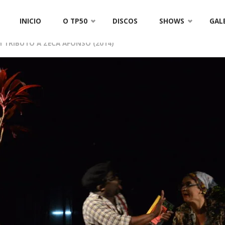
 (2014)
TP50 ZECA AFONSO 073
Skip
INICIO
O TP50
DISCOS
SHOWS
GAL
to
 TRIBUTO A ZECA AFONSO (2014)
content