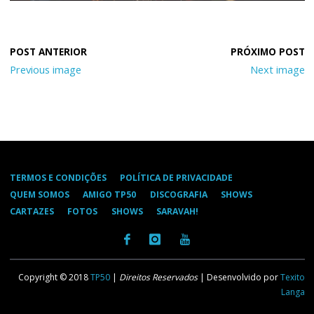
Previous image
Next image
TERMOS E CONDIÇÕES
POLÍTICA DE PRIVACIDADE
QUEM SOMOS
AMIGO TP50
DISCOGRAFIA
SHOWS
CARTAZES
FOTOS
SHOWS
SARAVAH!
Copyright © 2018
TP50
|
Direitos Reservados
| Desenvolvido por
Texito
Langa