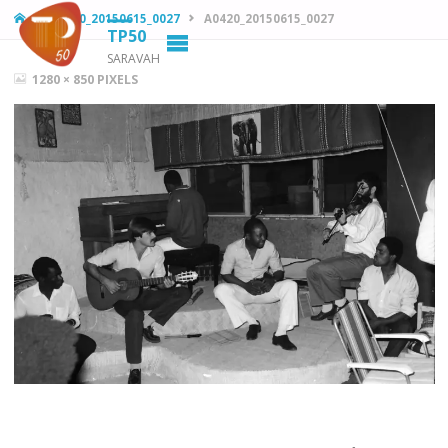
HOME
A0420_20150615_0027
A0420_20150615_0027
TP50
SARAVAH
FULL
1280 × 850
PIXELS
SIZE