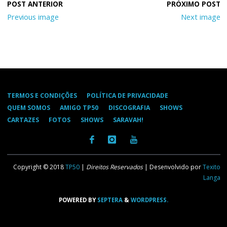
Previous image
Next image
TERMOS E CONDIÇÕES
POLÍTICA DE PRIVACIDADE
QUEM SOMOS
AMIGO TP50
DISCOGRAFIA
SHOWS
CARTAZES
FOTOS
SHOWS
SARAVAH!
Copyright © 2018
TP50
|
Direitos Reservados
| Desenvolvido por
Texito
Langa
POWERED BY
SEPTERA
&
WORDPRESS.