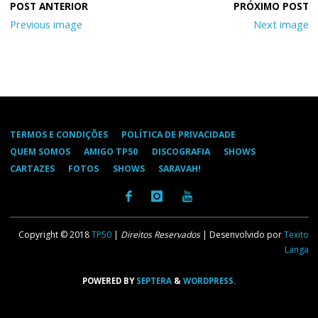
Previous image
Next image
TERMOS E CONDIÇÕES
POLÍTICA DE PRIVACIDADE
QUEM SOMOS
AMIGO TP50
DISCOGRAFIA
SHOWS
CARTAZES
FOTOS
SHOWS
SARAVAH!
Copyright © 2018
TP50
|
Direitos Reservados
| Desenvolvido por
Texito
Langa
POWERED BY
SEPTERA
&
WORDPRESS.