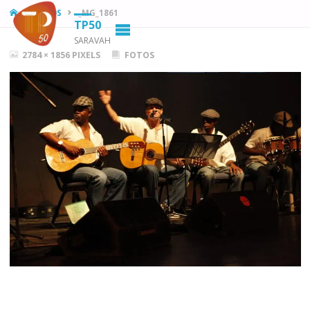
HOME
FOTOS
_MG_1861
TP50
SARAVAH
FULL
2784 × 1856
PIXELS
FOTOS
SIZE