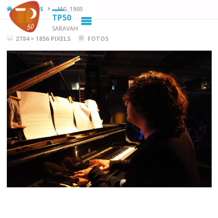
HOME
FOTOS
_MG_1905
TP50
SARAVAH
FULL
2784 × 1856
PIXELS
FOTOS
SIZE