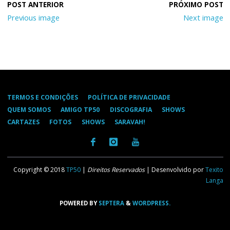
Previous image
Next image
TERMOS E CONDIÇÕES
POLÍTICA DE PRIVACIDADE
QUEM SOMOS
AMIGO TP50
DISCOGRAFIA
SHOWS
CARTAZES
FOTOS
SHOWS
SARAVAH!
Copyright © 2018
TP50
|
Direitos Reservados
| Desenvolvido por
Texito
Langa
POWERED BY
SEPTERA
&
WORDPRESS.