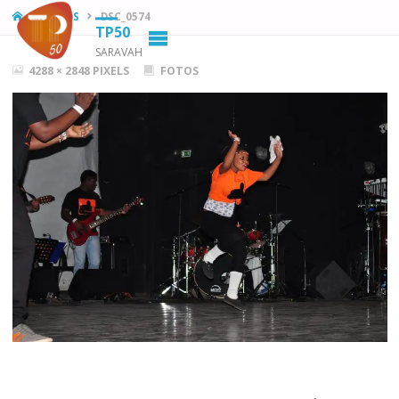
HOME
FOTOS
DSC_0574
TP50
SARAVAH
FULL
4288 × 2848
PIXELS
FOTOS
SIZE