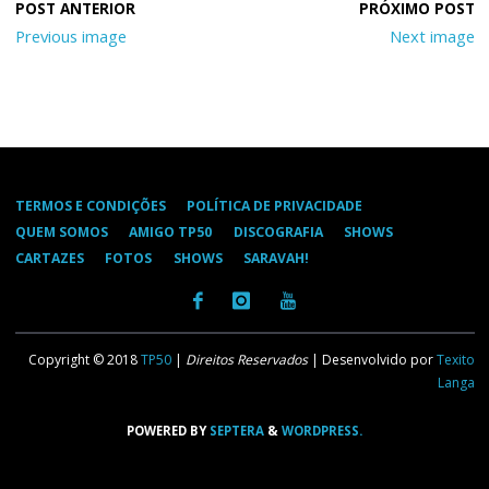
Previous image
Next image
TERMOS E CONDIÇÕES
POLÍTICA DE PRIVACIDADE
QUEM SOMOS
AMIGO TP50
DISCOGRAFIA
SHOWS
CARTAZES
FOTOS
SHOWS
SARAVAH!
Copyright © 2018
TP50
|
Direitos Reservados
| Desenvolvido por
Texito
Langa
POWERED BY
SEPTERA
&
WORDPRESS.