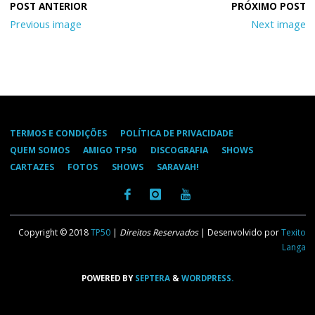
Previous image
Next image
TERMOS E CONDIÇÕES
POLÍTICA DE PRIVACIDADE
QUEM SOMOS
AMIGO TP50
DISCOGRAFIA
SHOWS
CARTAZES
FOTOS
SHOWS
SARAVAH!
Copyright © 2018
TP50
|
Direitos Reservados
| Desenvolvido por
Texito
Langa
POWERED BY
SEPTERA
&
WORDPRESS.