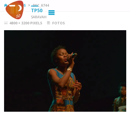
HOME
FOTOS
DSC_6744
TP50
SARAVAH
FULL
4800 × 3200
PIXELS
FOTOS
SIZE