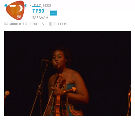
HOME
FOTOS
DSC_6832
TP50
SARAVAH
FULL
4800 × 3200
PIXELS
FOTOS
SIZE