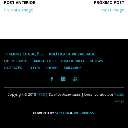
Previous image
Next image
TERMOS E CONDIÇÕES
POLÍTICA DE PRIVACIDADE
QUEM SOMOS
AMIGO TP50
DISCOGRAFIA
SHOWS
CARTAZES
FOTOS
SHOWS
SARAVAH!
Copyright © 2018
TP50
|
Direitos Reservados
| Desenvolvido por
Texito
Langa
POWERED BY
SEPTERA
&
WORDPRESS.