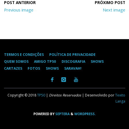
Previous image
Next image
TERMOS E CONDIÇÕES
POLÍTICA DE PRIVACIDADE
QUEM SOMOS
AMIGO TP50
DISCOGRAFIA
SHOWS
CARTAZES
FOTOS
SHOWS
SARAVAH!
Copyright © 2018
TP50
|
Direitos Reservados
| Desenvolvido por
Texito
Langa
POWERED BY
SEPTERA
&
WORDPRESS.