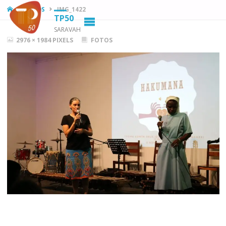
HOME
FOTOS
IMG_1422
TP50
SARAVAH
FULL
2976 × 1984
PIXELS
FOTOS
SIZE