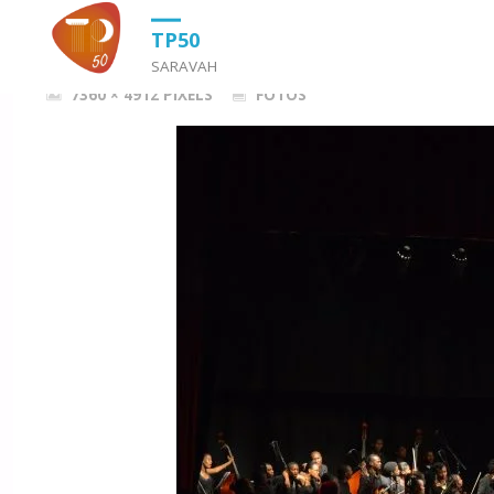
HOME
FOTOS
TP50 ZECA AFONSO 354
TP50
SARAVAH
FULL
7360 × 4912
PIXELS
FOTOS
SIZE