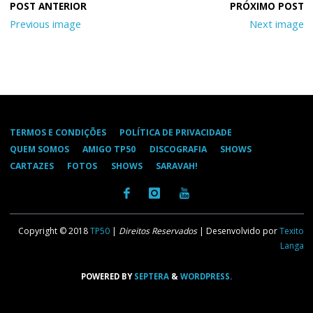
Previous image
Next image
TERMOS E CONDIÇÕES
POLÍTICA DE PRIVACIDADE
QUEM SOMOS
AMIGO TP50
DISCOGRAFIA
SHOWS
CARTAZES
FOTOS
SHOWS
SARAVAH!
Copyright © 2018
TP50
|
Direitos Reservados
| Desenvolvido por
Texito
Langa
POWERED BY
SEPTERA
&
WORDPRESS.