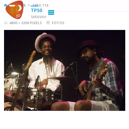
HOME
FOTOS
TP50_116
TP50
SARAVAH
FULL
4800 × 3200
PIXELS
FOTOS
SIZE