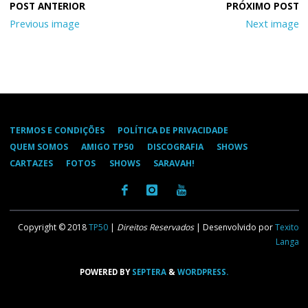
Previous image
Next image
TERMOS E CONDIÇÕES
POLÍTICA DE PRIVACIDADE
QUEM SOMOS
AMIGO TP50
DISCOGRAFIA
SHOWS
CARTAZES
FOTOS
SHOWS
SARAVAH!
Copyright © 2018
TP50
|
Direitos Reservados
| Desenvolvido por
Texito
Langa
POWERED BY
SEPTERA
&
WORDPRESS.