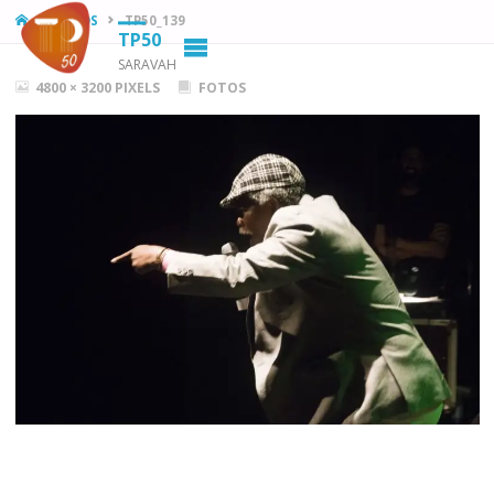
HOME
FOTOS
TP50_139
TP50
SARAVAH
FULL
4800 × 3200
PIXELS
FOTOS
SIZE