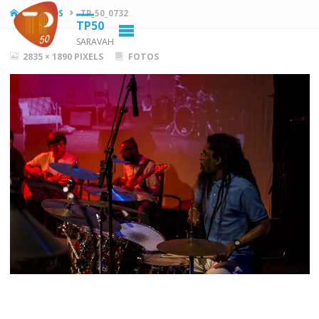
HOME
FOTOS
TP_50_0732
TP50
SARAVAH
FULL
2835 × 1890
PIXELS
FOTOS
SIZE