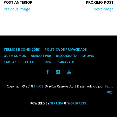
Previous image
Next image
TERMOS E CONDIÇÕES
POLÍTICA DE PRIVACIDADE
QUEM SOMOS
AMIGO TP50
DISCOGRAFIA
SHOWS
CARTAZES
FOTOS
SHOWS
SARAVAH!
Copyright © 2018
TP50
|
Direitos Reservados
| Desenvolvido por
Texito
Langa
POWERED BY
SEPTERA
&
WORDPRESS.