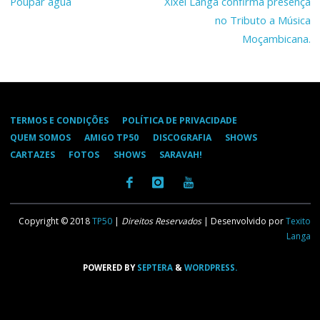
Poupar água
Xixel Langa confirma presença
no Tributo a Música
Moçambicana.
TERMOS E CONDIÇÕES
POLÍTICA DE PRIVACIDADE
QUEM SOMOS
AMIGO TP50
DISCOGRAFIA
SHOWS
CARTAZES
FOTOS
SHOWS
SARAVAH!
Copyright © 2018
TP50
|
Direitos Reservados
| Desenvolvido por
Texito
Langa
POWERED BY
SEPTERA
&
WORDPRESS.