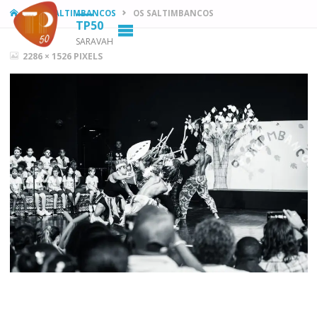
HOME
OS SALTIMBANCOS
OS SALTIMBANCOS
TP50
SARAVAH
FULL
2286 × 1526
PIXELS
SIZE