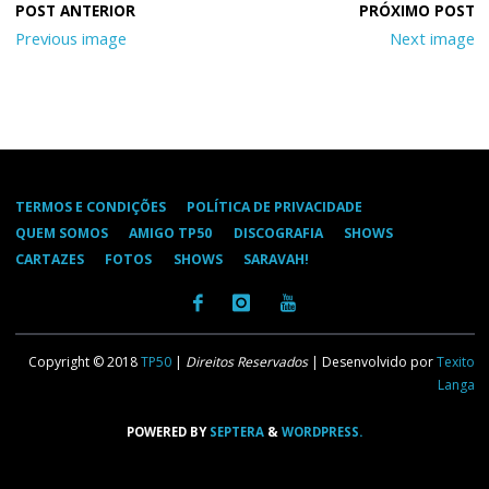
Previous image
Next image
TERMOS E CONDIÇÕES
POLÍTICA DE PRIVACIDADE
QUEM SOMOS
AMIGO TP50
DISCOGRAFIA
SHOWS
CARTAZES
FOTOS
SHOWS
SARAVAH!
Copyright © 2018
TP50
|
Direitos Reservados
| Desenvolvido por
Texito
Langa
POWERED BY
SEPTERA
&
WORDPRESS.