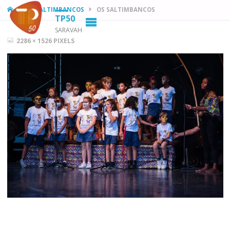
HOME
OS SALTIMBANCOS
OS SALTIMBANCOS
TP50
SARAVAH
FULL
2286 × 1526
PIXELS
SIZE