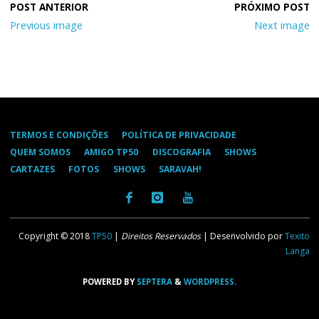
Previous image
Next image
TERMOS E CONDIÇÕES
POLÍTICA DE PRIVACIDADE
QUEM SOMOS
AMIGO TP50
DISCOGRAFIA
SHOWS
CARTAZES
FOTOS
SHOWS
SARAVAH!
Copyright © 2018
TP50
|
Direitos Reservados
| Desenvolvido por
Texito
Langa
POWERED BY
SEPTERA
&
WORDPRESS.