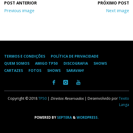
Previous image
Next image
TERMOS E CONDIÇÕES
POLÍTICA DE PRIVACIDADE
QUEM SOMOS
AMIGO TP50
DISCOGRAFIA
SHOWS
CARTAZES
FOTOS
SHOWS
SARAVAH!
Copyright © 2018
TP50
|
Direitos Reservados
| Desenvolvido por
Texito
Langa
POWERED BY
SEPTERA
&
WORDPRESS.