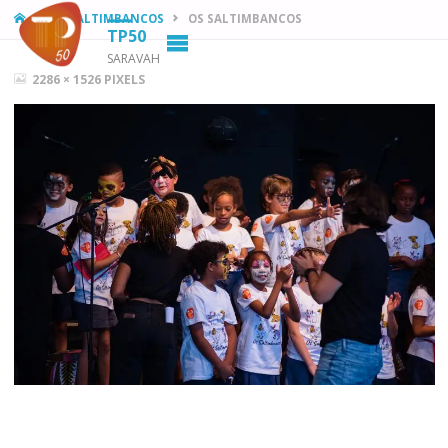
HOME
OS SALTIMBANCOS
OS SALTIMBANCOS
TP50
SARAVAH
FULL
2286 × 1526
PIXELS
SIZE