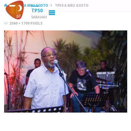
HOME
TP50 A MEU GOSTO
TP50 A MEU GOSTO
TP50
SARAVAH
FULL
2560 × 1709
PIXELS
SIZE