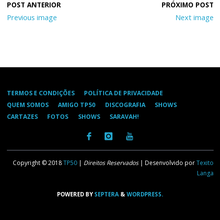
Previous image
Next image
TERMOS E CONDIÇÕES
POLÍTICA DE PRIVACIDADE
QUEM SOMOS
AMIGO TP50
DISCOGRAFIA
SHOWS
CARTAZES
FOTOS
SHOWS
SARAVAH!
Copyright © 2018
TP50
|
Direitos Reservados
| Desenvolvido por
Texito
Langa
POWERED BY
SEPTERA
&
WORDPRESS.