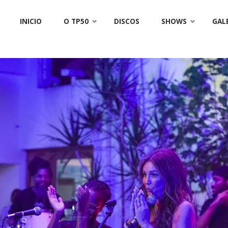
Skip
INICIO
O TP50
DISCOS
SHOWS
GAL
to
content