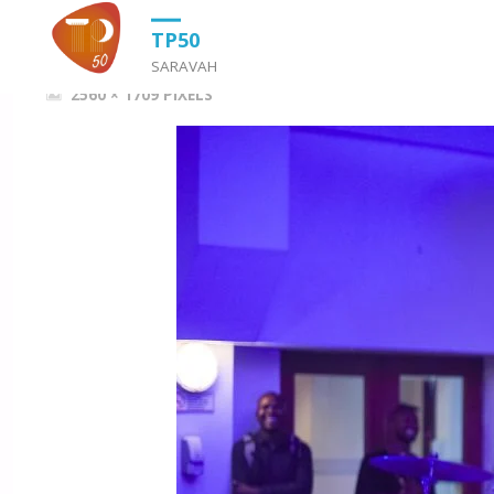
HOME
TP50 A MEU GOSTO
TP50 A MEU GOSTO
TP50
SARAVAH
FULL
2560 × 1709
PIXELS
SIZE