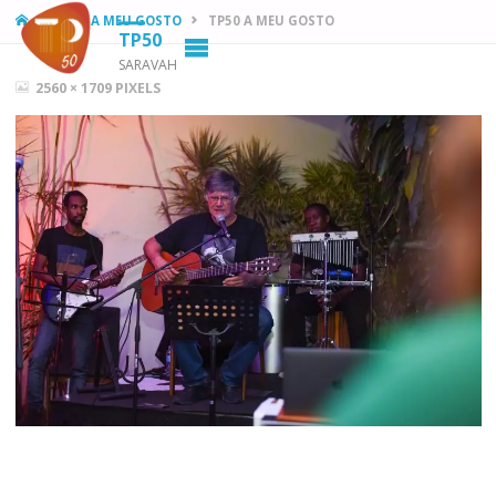
HOME
TP50 A MEU GOSTO
TP50 A MEU GOSTO
TP50
SARAVAH
FULL
2560 × 1709
PIXELS
SIZE