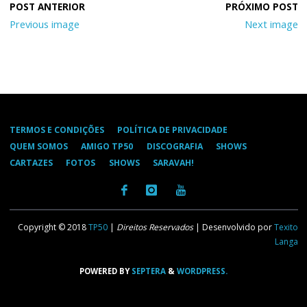
Previous image
Next image
TERMOS E CONDIÇÕES
POLÍTICA DE PRIVACIDADE
QUEM SOMOS
AMIGO TP50
DISCOGRAFIA
SHOWS
CARTAZES
FOTOS
SHOWS
SARAVAH!
Copyright © 2018
TP50
|
Direitos Reservados
| Desenvolvido por
Texito
Langa
POWERED BY
SEPTERA
&
WORDPRESS.