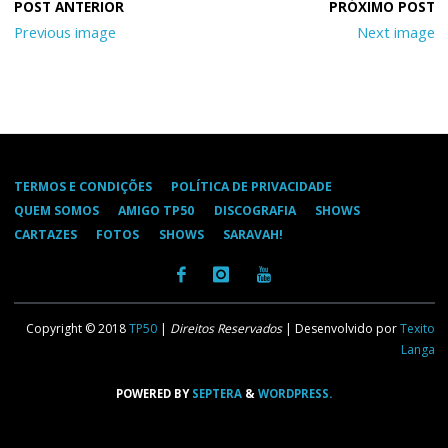
Previous image
Next image
TERMOS E CONDIÇÕES
POLÍTICA DE PRIVACIDADE
QUEM SOMOS
AMIGO TP50
DISCOGRAFIA
SHOWS
CARTAZES
FOTOS
SHOWS
SARAVAH!
Copyright © 2018
TP50
|
Direitos Reservados
| Desenvolvido por
Texito
Langa
POWERED BY
SEPTERA
&
WORDPRESS.