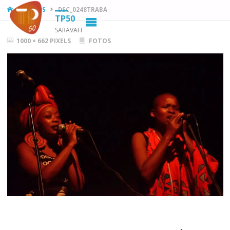
HOME
FOTOS
DSC_0248TRABA
TP50
SARAVAH
FULL
1000 × 662
PIXELS
FOTOS
SIZE