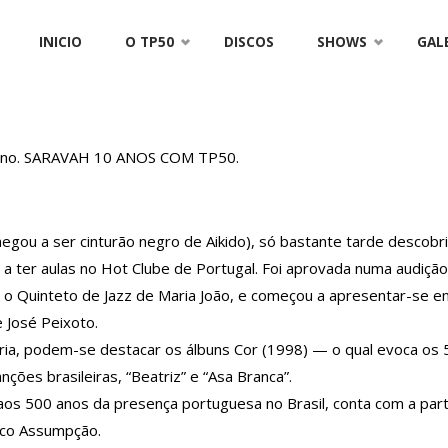
Skip
INICIO
O TP50
DISCOS
SHOWS
GAL
to
content
icano. SARAVAH 10 ANOS COM TP50.
egou a ser cinturão negro de Aikido), só bastante tarde descobri
a a ter aulas no Hot Clube de Portugal. Foi aprovada numa audiç
, o Quinteto de Jazz de Maria João, e começou a apresentar-se e
 José Peixoto.
ria, podem-se destacar os álbuns Cor (1998) — o qual evoca o
ões brasileiras, “Beatriz” e “Asa Branca”.
os 500 anos da presença portuguesa no Brasil, conta com a parti
ico Assumpção.