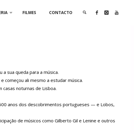
ERIA
FILMES
CONTACTO
SEARCH
u a sua queda para a música.
ão e começou ali mesmo a estudar música.
m casas noturnas de Lisboa.
s 500 anos dos descobrimentos portugueses — e Lobos,
cipação de músicos como Gilberto Gil e Lenine e outros