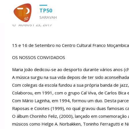
HOME
UNCATEGORIZED
MARIA JOÃO
TP50
SARAVAH
AUGUST 23, 2017
15 e 16 de Setembro no Centro Cultural Franco Moçamb
OS NOSSOS CONVIDADOS
Maria João dedicou-se ao desporto durante vários anos (ch
A música surgiu na sua vida depois de ter sido aconselhad
Com colegas da escola fundou a sua própria banda de jazz
Colaborou, em 1991, com o grupo Cal Viva, de Carlos Bica e
Com Mário Laginha, em 1994, formou um duo. Desta parce
Raposas e Coiotes (1999), no qual gravou duas famosas canç
O álbum Chorinho Feliz, (2000), lançado em comemoração a
músicos como Helge A. Norbakken, Toninho Ferragutti e N