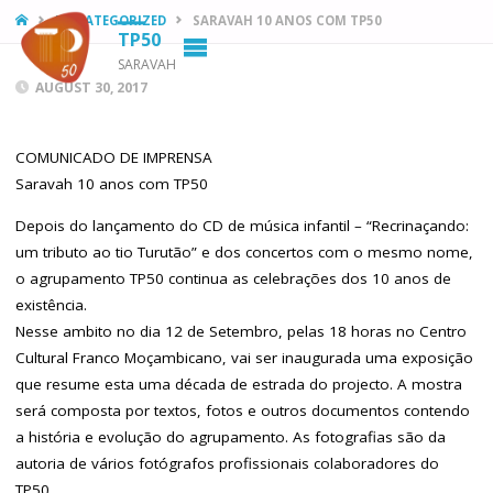
HOME
UNCATEGORIZED
SARAVAH 10 ANOS COM TP50
TP50
SARAVAH
AUGUST 30, 2017
COMUNICADO DE IMPRENSA
Saravah 10 anos com TP50
Depois do lançamento do CD de música infantil – “Recrinaçando:
um tributo ao tio Turutão” e dos concertos com o mesmo nome,
o agrupamento TP50 continua as celebrações dos 10 anos de
existência.
Nesse ambito no dia 12 de Setembro, pelas 18 horas no Centro
Cultural Franco Moçambicano, vai ser inaugurada uma exposição
que resume esta uma década de estrada do projecto. A mostra
será composta por textos, fotos e outros documentos contendo
a história e evolução do agrupamento. As fotografias são da
autoria de vários fotógrafos profissionais colaboradores do
TP50.